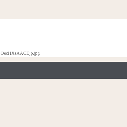
-DlxQecHXsAACEjp.jpg