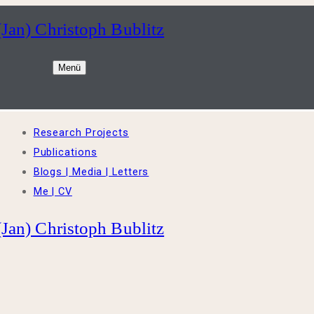
(Jan) Christoph Bublitz
Menü
Research Projects
Publications
Blogs | Media | Letters
Me | CV
(Jan) Christoph Bublitz