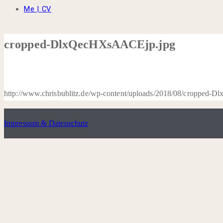
Me | CV
cropped-DlxQecHXsAACEjp.jpg
http://www.chrisbublitz.de/wp-content/uploads/2018/08/cropped
Impressum & Datenschutz